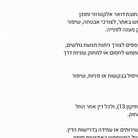
ובת דואר אלקטרוני ותוכן
פן ומידע הנוגע לאופן השימוש באתר, לצורכי אבטחה, שיפור
 מענה לפנייה.
כגון Google Analytics, Facebook Pixel וכלים דומים נוספים לצורך ניתוח תנועת גולשים,
תמש לחסום או למחוק עוגיות דרך
פול בבקשות או פניות, שיפור
המידע הנאסף במסגרת השירות ינוהל בהתאם להוראות חוק הגנת הפרטיות, התשמ"א–1981 (כולל תיקון 13), ולכל דין אחר החל
חוק.
רותים או עמידה בדרישות הדין.
ת של המשתמש באמצעות סימון