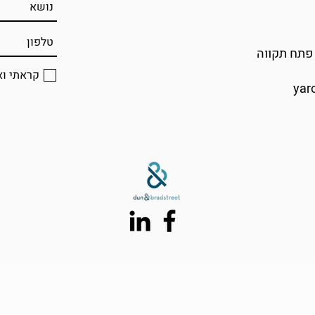
קראתי וא
yar