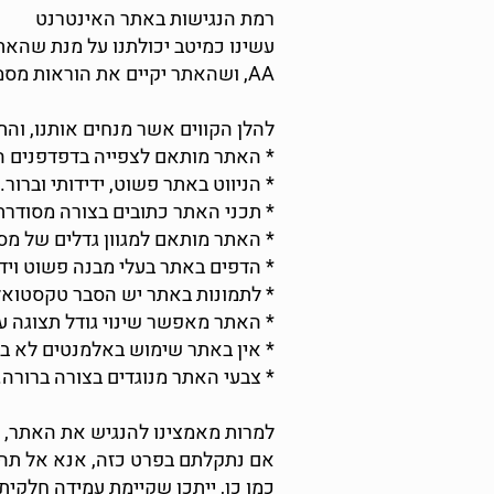
רמת הנגישות באתר האינטרנט
AA, ושהאתר יקיים את הוראות מסמך WCAG2.0 מאת ארגון W3C.
​להלן הקווים אשר מנחים אותנו, וה
* האתר מותאם לצפייה בדפדפנים הפ
* הניווט באתר פשוט, ידידותי וברור.
* תכני האתר כתובים בצורה מסודרת 
* האתר מותאם למגוון גדלים של מס
* הדפים באתר בעלי מבנה פשוט וידי
* לתמונות באתר יש הסבר טקסטואלי חלופי (Alt Text) - ייתכן שלעיתים בצורה
* האתר מאפשר שינוי גודל תצוגה על ידי שימוש 
* אין באתר שימוש באלמנטים לא בר
* צבעי האתר מנוגדים בצורה ברורה.
למרות מאמצינו להנגיש את האתר, ע
אם נתקלתם בפרט כזה, אנא אל תהס
כמו כן, ייתכן שקיימת עמידה חלקית 