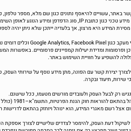
 באתר, עשויים להיאסף נתונים כגון שם מלא, מספר טלפון, כת
ההודעה. בנוסף, האתר עשוי לאסוף מידע טכני כגון כתובת IP, סוג הדפד
סירת המידע היא מרצון, אך בלעדיה ייתכן שלא ניתן יהיה לספק
האתר עשוי להשתמש בעוגיות ובכלי מעקב 
 ופרסומות ומדידת יעילות קמפיינים פרסומיים. באפשרות המש
עלולה להשפיע על חוויית השימוש באתר.
רך יצירת קשר עם הפונה, מתן מידע נוסף על שירותי העסק, טי
 שירות, תיעוד ובקרה.
גיש רק לבעל העסק ולעובדים מורשים מטעמו, ככל שישנם.
 אצל רשם מאגרי המידע, הוא ינוהל ויוחזק בהתאם לדרישות ה
לשיקול דעת העסק, להימסר לצדדים שלישיים לצורך אספקת השי
או דיוור ישיר תתבצע רק אם ניתנה לכך הסכמה מפורשת ונפרד