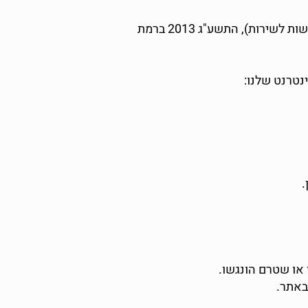
עשינו כמיטב יכולתנו על מנת שהאתר יעמוד בתקנות שוויון זכויות לאנשים עם מוגבלות (התאמות נגישות לשירות), התשע"ג 2013 ברמת
נטרנט שלנו:
או שטרם הונגשו.
באתר.